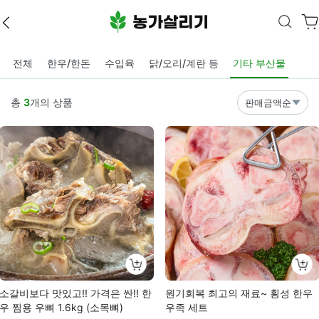
전체
한우/한돈
수입육
닭/오리/계란 등
기타 부산물
총
3
개의 상품
판매금액순
소갈비보다 맛있고!! 가격은 싼!! 한
원기회복 최고의 재료~ 횡성 한우
우 찜용 우뼈 1.6kg (소목뼈)
우족 세트