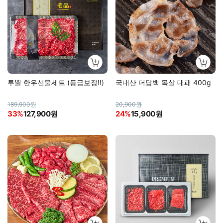
투뿔 한우선물세트 (등급보장!!)
국내산 더담백 목살 대패 400g
189,900원
20,900원
33%
127,900원
24%
15,900원