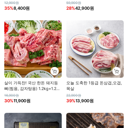
12,900원
59,900원
35%
8,400원
28%
42,900원
살이 가득찬! 국산 한돈 돼지등
오늘 도축한 1등급 돈삼겹,오겹,
뼈(찜용, 감자탕용) 1.2kg+1.2kg
목살
총 2.4kg
16,900원
22,900원
30%
11,900원
39%
13,900원