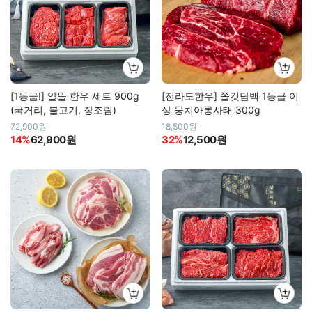
[1등급!] 알뜰 한우 세트 900g
[전라도한우] 쫄깃담백 1등급 이
(국거리, 불고기, 장조림)
상 뭉치아롱사태 300g
72,900원
18,500원
14%
62,900원
32%
12,500원