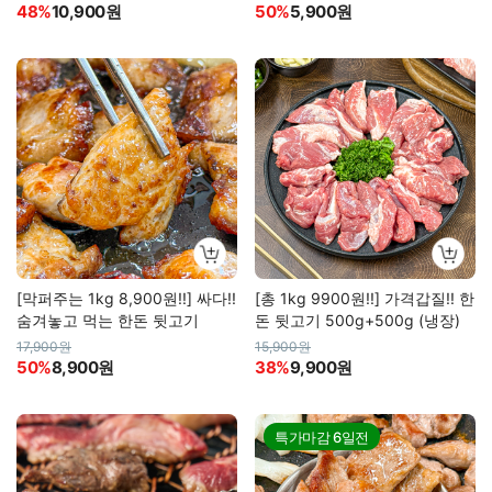
48%
10,900원
50%
5,900원
[막퍼주는 1kg 8,900원!!] 싸다!!
[총 1kg 9900원!!] 가격갑질!! 한
숨겨놓고 먹는 한돈 뒷고기
돈 뒷고기 500g+500g (냉장)
17,900원
15,900원
50%
8,900원
38%
9,900원
특가마감
6일전