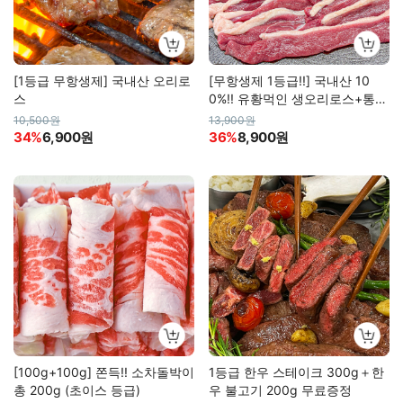
[1등급 무항생제] 국내산 오리로
[무항생제 1등급!!] 국내산 10
스
0%!! 유황먹인 생오리로스+통오
리 (냉장육)
10,500원
13,900원
34%
6,900원
36%
8,900원
[100g+100g] 쫀득!! 소차돌박이
1등급 한우 스테이크 300g＋한
총 200g (초이스 등급)
우 불고기 200g 무료증정