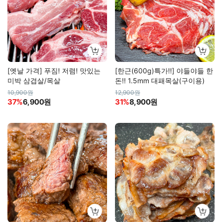
[옛날 가격] 푸짐! 저렴! 맛있는
[한근(600g)특가!!] 야들야들 한
미박 삼겹살/목살
돈!! 1.5mm 대패목살(구이용)
10,900원
12,900원
37%
6,900원
31%
8,900원