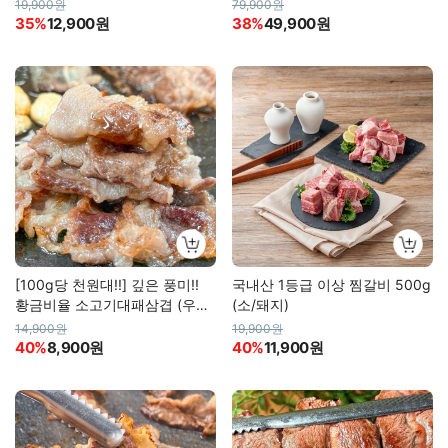
19,900원
79,900원
35%
12,900원
38%
49,900원
[100g당 천원대!!] 깊은 풍미!!
국내산 1등급 이상 찜갈비 500g
황금비율 소고기대패삼겹 (우삼
(소/돼지)
겹)
14,900원
19,900원
40%
8,900원
40%
11,900원