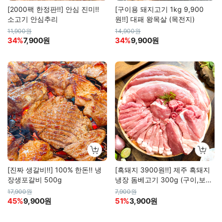
[2000팩 한정판!!] 안심 진미!!
[구이용 돼지고기 1kg 9,900
소고기 안심추리
원!!] 대패 왕목살 (목전지)
11,900원
14,900원
34%
7,900원
34%
9,900원
[진짜 생갈비!!] 100% 한돈!! 냉
[흑돼지 3900원!!] 제주 흑돼지
장생포갈비 500g
냉장 돔베고기 300g (구이,보쌈
용 등 5종)
17,900원
7,900원
45%
9,900원
51%
3,900원