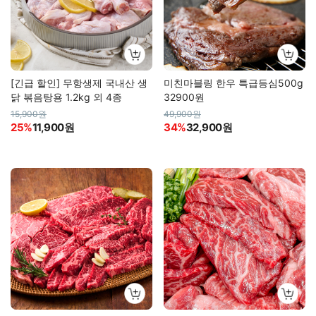
[긴급 할인] 무항생제 국내산 생
미친마블링 한우 특급등심500g
닭 볶음탕용 1.2kg 외 4종
32900원
15,900원
49,900원
25%
11,900원
34%
32,900원