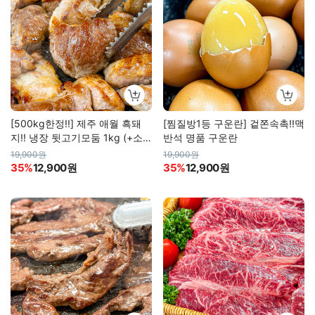
[500kg한정!!] 제주 애월 흑돼
[찜질방1등 구운란] 겉쫀속촉!!맥
지!! 냉장 뒷고기모둠 1kg (+소
반석 명품 구운란
스증정)
19,900원
19,900원
35%
12,900원
35%
12,900원