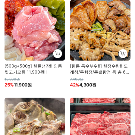
[500g+500g] 한돈냉장!! 안동
[한돈 특수부위!!] 한정수량!! 도
뒷고기모듬 11,900원!!
래창/두항정/돈뽈항정 등 총 6종
(모음전)
15,900원
7,400원
25%
11,900원
42%
4,300원