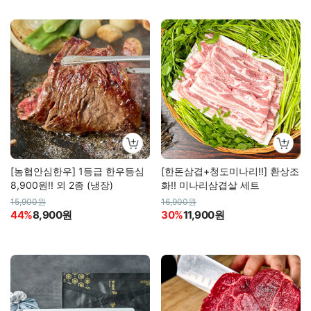
[농협안심한우] 1등급 한우등심
[한돈삼겹+청도미나리!!] 환상조
8,900원!! 외 2종 (냉장)
화!! 미나리삼겹살 세트
15,900원
16,900원
44%
8,900원
30%
11,900원