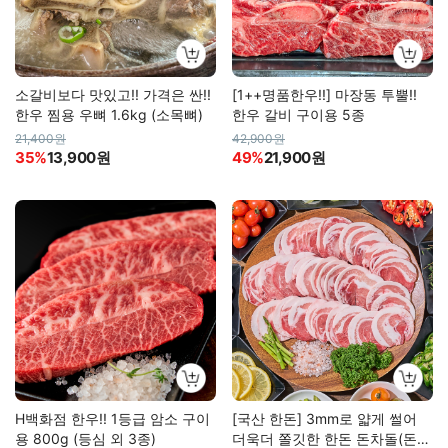
소갈비보다 맛있고!! 가격은 싼!!
[1++명품한우!!] 마장동 투뿔!!
한우 찜용 우뼈 1.6kg (소목뼈)
한우 갈비 구이용 5종
21,400원
42,900원
35%
13,900원
49%
21,900원
H백화점 한우!! 1등급 암소 구이
[국산 한돈] 3mm로 얇게 썰어
용 800g (등심 외 3종)
더욱더 쫄깃한 한돈 돈차돌(돈뽈