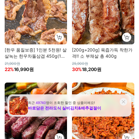
[한우 품질보증] 1인분 5천원! 살
[200g+200g] 육즙가득 착한가
살녹는 한우차돌삼겹 450g(150
격!! 소 부채살 총 400g
g*3)
21,900원
25,900원
22%
16,990원
30%
18,200원