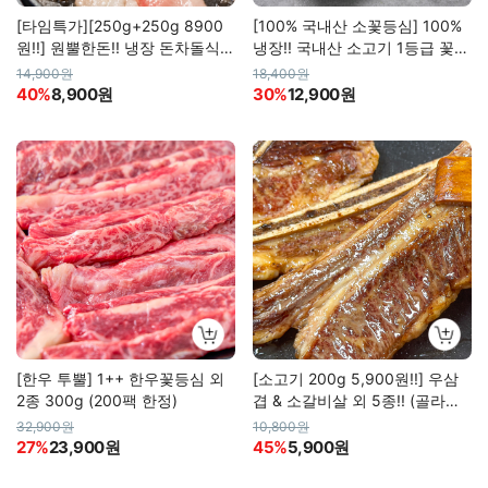
[타임특가][250g+250g 8900
[100% 국내산 소꽃등심] 100%
원!!] 원뿔한돈!! 냉장 돈차돌식
냉장!! 국내산 소고기 1등급 꽃등
한돈대패 총 500g
심
14,900원
18,400원
40%
8,900원
30%
12,900원
[한우 투뿔] 1++ 한우꽃등심 외
[소고기 200g 5,900원!!] 우삼
2종 300g (200팩 한정)
겹 & 소갈비살 외 5종!! (골라담
기)
32,900원
10,800원
27%
23,900원
45%
5,900원