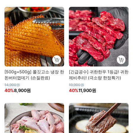
[500g+500g] 쫄깃고소 냉장 한
[긴급공수] 귀한한우 1등급! 귀한
돈버터껍데기 (손질완료)
제비추리! (극소량 한정특가)
14,900원
19,900원
40%
8,900원
40%
11,900원