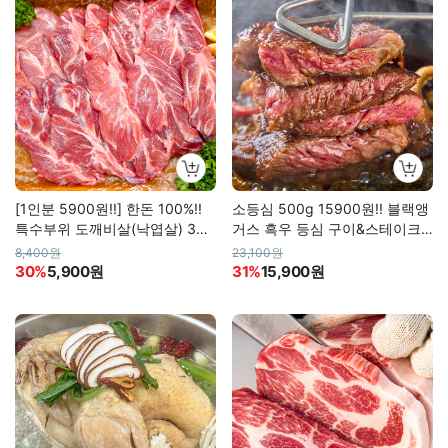
[1인분 5900원!!] 한돈 100%!!
소등심 500g 15900원!! 블랙앵
특수부위 도깨비살(낙엽살) 300
거스 흑우 등심 구이&스테이크
g
용 500g/1kg
8,400원
23,100원
30%
5,900원
31%
15,900원