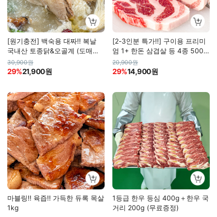
[원기충전] 백숙용 대짜!! 복날
[2-3인분 특가!!] 구이용 프리미
국내산 토종닭&오골계 (도매특
엄 1+ 한돈 삼겹살 등 4종 500g
가)
(냉장육)
30,900원
20,900원
29%
21,900원
29%
14,900원
마블링!! 육즙!! 가득한 듀록 목살
1등급 한우 등심 400g＋한우 국
1kg
거리 200g (무료증정)