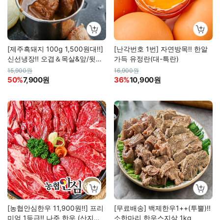
[제주흑돼지 100g 1,500원대!!]
[난각번호 1번] 자연방목!! 한알
신선냉장!! 오겹＆목살&앞/뒷다
가득 유정란(대-특란)
리살 (소스&소금 증정)
15,900원
16,900원
50%
7,900원
36%
10,900원
[농협안심한우 11,900원!!] 프리
[무료배송] 백제한우1++(투뿔)!!
미엄 1등급!! 나주 한우 (산지직
소한마리 한우스지살 1kg