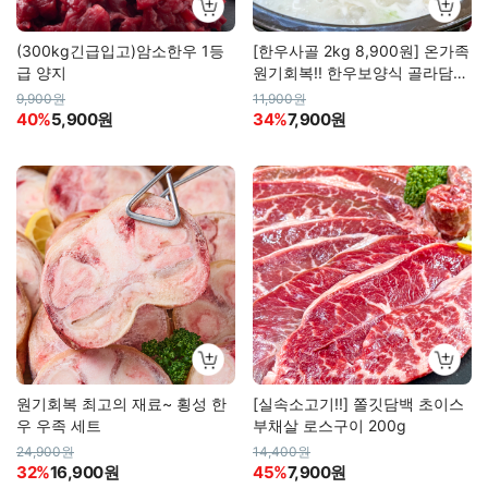
(300kg긴급입고)암소한우 1등
[한우사골 2kg 8,900원] 온가족
급 양지
원기회복!! 한우보양식 골라담기
(사골, 잡뼈, 우족)
9,900원
11,900원
40%
5,900원
34%
7,900원
원기회복 최고의 재료~ 횡성 한
[실속소고기!!] 쫄깃담백 초이스
우 우족 세트
부채살 로스구이 200g
24,900원
14,400원
32%
16,900원
45%
7,900원