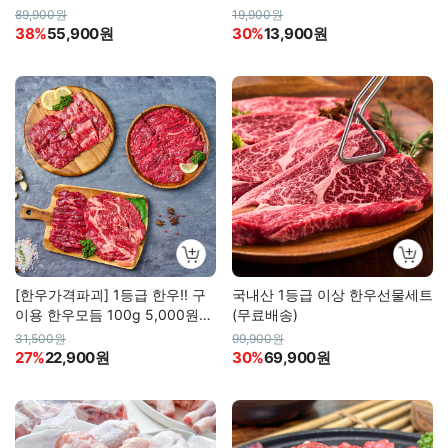
항정) 500g
89,900원
19,900원
38%
55,900원
30%
13,900원
[한우가격파괴] 1등급 한우!! 구
국내산 1등급 이상 한우선물세트
이용 한우모듬 100g 5,000원
(무료배송)
대!
31,500원
99,900원
27%
22,900원
30%
69,900원