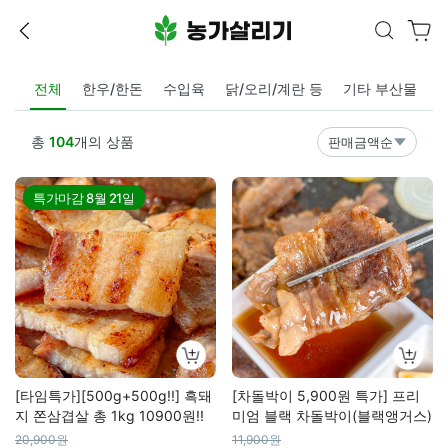
전체
한우/한돈
수입육
닭/오리/계란 등
기타 부산물
총
104
개의 상품
판매금액순
특가마감
8월 21일
[타임특가][500g+500g!!] 흑돼
[차돌박이 5,900원 특가] 프리
지 쫀삼겹살 총 1kg 10900원!!
미엄 블랙 차돌박이(블랙앵거스)
20,900원
11,900원