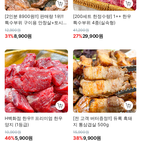
[2인분 8900원!!] 판매량 1위!!
[200세트 한정수량] 1++ 한우
특수부위 구이용 안창살+토시살
특수부위 4종(실속형)
300g
12,900원
41,200원
31%
8,900원
27%
29,900원
H백화점 한우!! 프리미엄 한우
[전 고객 버터증정!!] 듀록 흑돼
양지 (1등급)
지 통삼겹살 500g
10,900원
15,900원
46%
5,900원
38%
9,900원