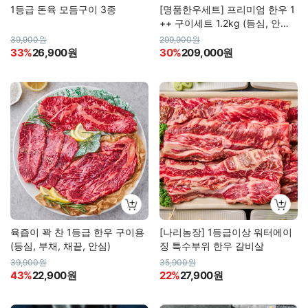
1등급 돈육 모듬구이 3종
[명품한우세트] 프리미엄 한우 1
++ 구이세트 1.2kg (등심, 안심,
채끝, 특수부위)
39,900원
299,900원
33%
26,900원
30%
209,000원
육즙이 꽉 찬 1등급 한우 구이용
[나리농장] 1등급이상 워터에이
(등심, 부채, 채끝, 안심)
징 특수부위 한우 갈비살
39,900원
35,900원
43%
22,900원
22%
27,900원