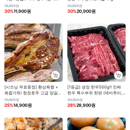
송)
16,900원
29,900원
30%
11,900원
30%
20,900원
[시즈닝 무료증정] 환상육향 +
[1등급] 냉장 한우500g!! 진짜
육즙가득! 청정호주 고급 양갈비
한우 특수부위 한판 (제비추리,
& 순살 양꼬치
갈비살, 부채살)
19,900원
39,900원
25%
14,900원
28%
28,900원