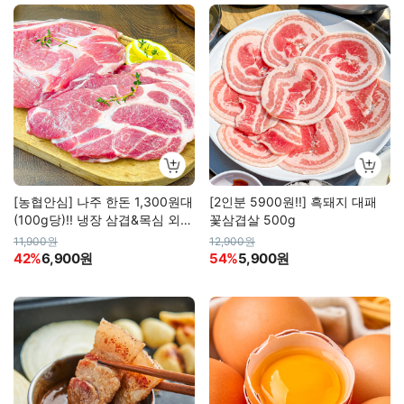
[농협안심] 나주 한돈 1,300원대
[2인분 5900원!!] 흑돼지 대패
(100g당)!! 냉장 삼겹&목심 외
꽃삼겹살 500g
(수육/구이/찌개용)
11,900원
12,900원
42%
6,900원
54%
5,900원