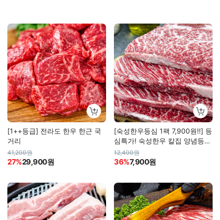
[1++등급] 전라도 한우 한근 국
[숙성한우등심 1팩 7,900원!!] 등
거리
심특가! 숙성한우 칼집 양념등심
구이
41,200원
12,400원
27%
29,900원
36%
7,900원