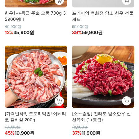
한우1++등급 뚜뿔 모둠 700g 3
프리미엄 백화점 암소 한우 선물
5900원!!!
세트
40,900원
99,000원
12%
35,900원
39%
59,900원
[가격인하!!] 도토리먹인! 이베리
[소스증정] 전라도 암소한우 신
코 갈비살 200g
선육회 (1+등급)
19,900원
18,900원
45%
10,900원
37%
11,900원