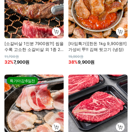
[소갈비살 1인분 7900원?!] 씹을
[타임특가][한돈 1kg 9,900원!!]
수록 고소한 소갈비살 외 1종 20
가성비 甲!! 김해 뒷고기 (냉장)
0g
11,700원
15,900원
32%
7,900원
38%
9,900원
특가마감
6일전