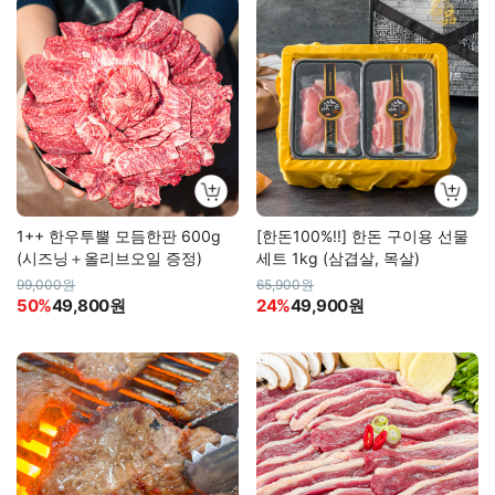
1++ 한우투뿔 모듬한판 600g
[한돈100%!!] 한돈 구이용 선물
(시즈닝＋올리브오일 증정)
세트 1kg (삼겹살, 목살)
99,000원
65,900원
50%
49,800원
24%
49,900원