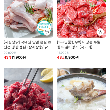
[저렴생닭] 국내산 당일 손질 초
[1++명품한우!!] 마장동 투뿔!!
신선 냉장 생닭 (삼계탕용/ 닭볶
한우 갈비양지 (국거리)
음탕용)
20,900원
18,900원
43%
11,900원
48%
9,900원