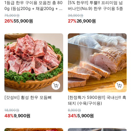
1등급 한우 구이용 모음전 총 80
[5% 한우!!] 투뿔!! 프리미엄 넘
0g (등심200g + 채끝200g + 설
버나인(No.9) 한우 구이용 5종
도200g + 특수부위200g)
75,900원
36,900원
26%
55,900원
27%
26,900원
[갓성비] 횡성 한우 모듬뼈
[한정특가 5900원!!] 국내산!! 흑
돼지 (수육/구이용)
18,900원
8,900원
48%
9,900원
34%
5,900원