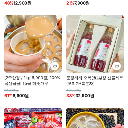
류,유자)
48%
12,900원
21%
7,900원
[2주한정 / 1kg 6,900원] 100%
문경새재 오복(五福)청 선물세트
국산곡물! 15곡 미숫가루
(오미자/복분자)
17,800원
48,800원
61%
6,900원
33%
32,900원