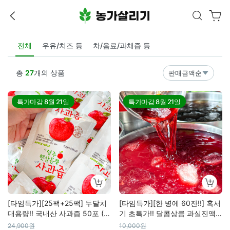
전체
우유/치즈 등
차/음료/과채즙 등
총
27
개의 상품
판매금액순
특가마감
8월 21일
특가마감
8월 21일
[타임특가][25팩+25팩] 두달치
[타임특가][한 병에 60잔!!] 혹서
대용량!! 국내산 사과즙 50포 (1
기 초특가!! 달콤상큼 과실진액 1
00포 구매시 5포 증정)
500ml (매실,오미자,복분자,석
24,900원
10,000원