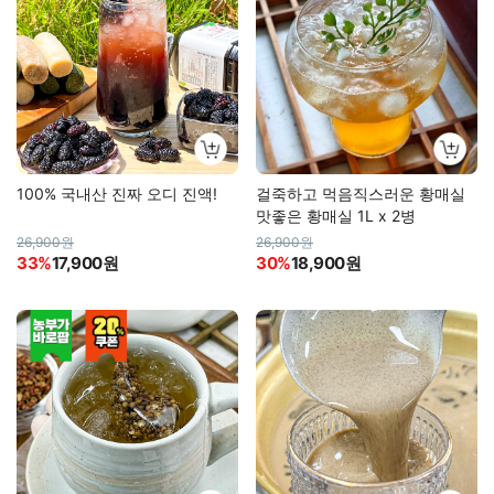
100% 국내산 진짜 오디 진액!
걸죽하고 먹음직스러운 황매실
맛좋은 황매실 1L x 2병
26,900원
26,900원
33%
17,900원
30%
18,900원