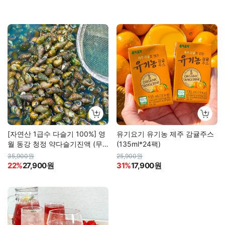
[자연산 1급수 다슬기 100%] 영
유기요기 유기농 제주 감귤주스
월 동강 청정 약다슬기진액 (무
(135ml*24팩)
료배송)
35,900원
25,900원
22%
27,900원
31%
17,900원