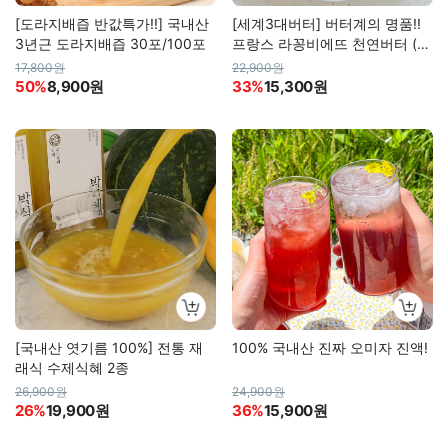
[도라지배즙 반값특가!!] 국내산
[세계3대버터] 버터계의 명품!!
3년근 도라지배즙 30포/100포
프랑스 라꽁비에뜨 천연버터 (무
염/가염)
17,800원
22,900원
50%
8,900원
33%
15,300원
[국내산 엿기름 100%] 전통 재
100% 국내산 진짜 오미자 진액!
래식 수제식혜 2종
26,900원
24,900원
26%
19,900원
36%
15,900원