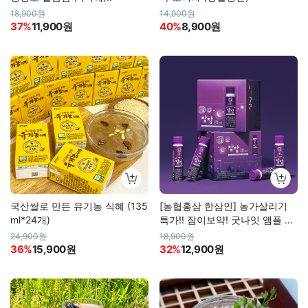
18,900원
14,900원
37%
11,900원
40%
8,900원
국산쌀로 만든 유기농 식혜 (135
[농협홍삼 한삼인] 농가살리기
ml*24개)
특가!! 잠이보약! 굿나잇 앰플 잠
잠
24,900원
18,900원
36%
15,900원
32%
12,900원