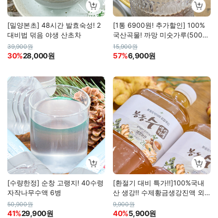
[밀양본초] 48시간 발효숙성! 2
[1통 6900원! 추가할인] 100%
대비법 덖음 야생 산초차
국산곡물! 까망 미숫가루(500g/
1kg)
39,900원
15,900원
30%
28,000원
57%
6,900원
[수량한정] 순창 고랭지! 40수령
[환절기 대비 특가!!]100%국내
자작나무수액 6병
산 생강!! 수제황금생강진액 외 2
종
50,900원
9,900원
41%
29,900원
40%
5,900원