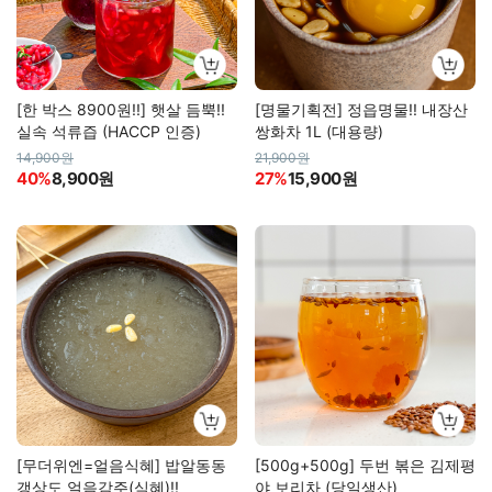
[한 박스 8900원!!] 햇살 듬뿍!!
[명물기획전] 정읍명물!! 내장산
실속 석류즙 (HACCP 인증)
쌍화차 1L (대용량)
14,900원
21,900원
40%
8,900원
27%
15,900원
[무더위엔=얼음식혜] 밥알동동
[500g+500g] 두번 볶은 김제평
갱상도 얼음감주(식혜)!!
야 보리차 (당일생산)