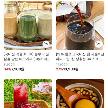
[국내산 곡물 100%] 농부의 진
[하루 한포!!] 국내산 칡 사용!! 진
심을 담은 미숫가루 ( 쑥/서리태/
하디～찐!!한 생칡즙 30포 외 8
보리 )
종
11,900원
14,900원
34%
7,900원
27%
10,900원