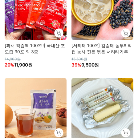
[과채 착즙액 100%!!] 국내산 포
[서리태 100%] 김승태 농부!! 직
도즙 30포 외 3종
접 농사 짓은 볶은 서리태가루
(산지직송)
14,900원
15,500원
20%
11,900원
39%
9,500원