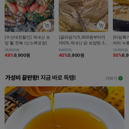
[수산대전할인] 국내산 보
[골라담기/5,900원부터!!]
[타임특
양 활 전복 (산소팩포장)
100% 국내산 닭 보양탕 3
마리 누
종
+누룽지+
18,900원
9,900원
13,900원
0%)
48%
9,900원
40%
5,900원
50%
6,