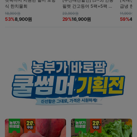
식 한치물회
필렛 간고등어 5팩+5팩 총
급냉 한치 
10팩
18,900원
23,900원
11,900원
53%
8,900원
29%
16,900원
59%
4,