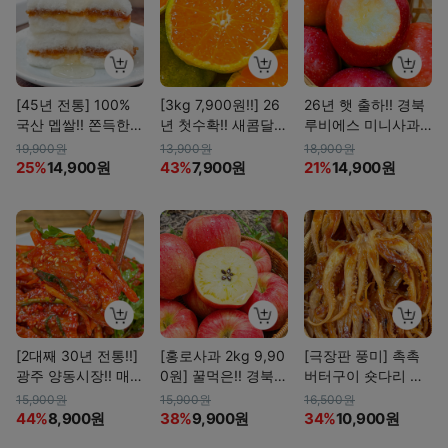
[45년 전통] 100%
[3kg 7,900원!!] 26
26년 햇 출하!! 경북
국산 멥쌀!! 쫀득한
년 첫수확!! 새콤달콤
루비에스 미니사과 1
백꿀설기 외 1종
하우스 감귤
kg
19,900원
13,900원
18,900원
25%
14,900원
43%
7,900원
21%
14,900원
[2대째 30년 전통!!]
[홍로사과 2kg 9,90
[극장판 풍미] 촉촉
광주 양동시장!! 매콤
0원] 꿀먹은!! 경북
버터구이 숏다리 오
달콤 홍어무침
햇 홍로사과(26년 첫
징어 150g
15,900원
15,900원
16,500원
출하)
44%
8,900원
38%
9,900원
34%
10,900원