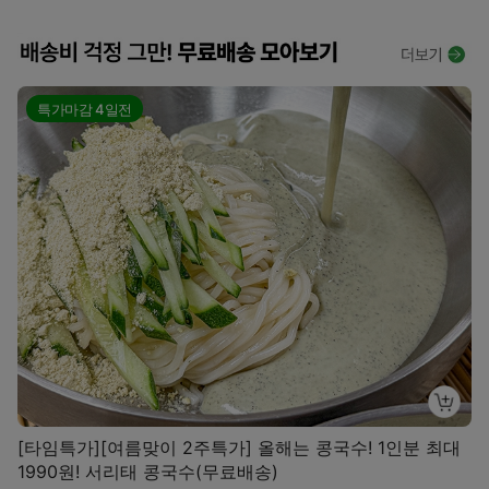
특가마감
4일전
[타임특가][여름맞이 2주특가] 올해는 콩국수! 1인분 최대
1990원! 서리태 콩국수(무료배송)