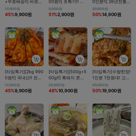
+무료배송!!] 바로담
00원!!] 초특가!! 석
0인분!!] 26년전통
은 전라도식 실비김
쇠불고기 250g
냉면장인의 함흥냉
17,900원
5,900원
29,800원
치&배추겉절이
면 10인분 (무료배
45%
9,900원
51%
2,900원
50%
14,900원
송)
[타임특가][2kg 990
[타임특가][500g+5
[타임특가]수량한정!
0원!!] 국내산!! 전라
00g!!] 흑돼지 쫀삼
1인분 1천원대! 고기
도 여수돌산 총각김
겹살 총 1kg 10900
듬뿍 감자탕!
17,900원
20,900원
39,900원
치
원!!
45%
9,900원
48%
10,900원
50%
19,900원