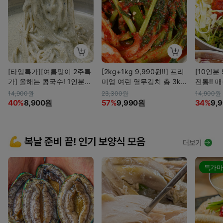
[타임특가][여름맞이 2주특
[2kg+1kg 9,990원!!] 프리
[10인분 
가] 올해는 콩국수! 1인분
미엄 여린 열무김치 총 3kg
전통!! 
최대 1990원! 서리태 콩국
초특가!!
14,900원
23,300원
14,900원
수(무료배송)
40%
8,900원
57%
9,990원
34%
9,
특가마