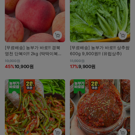
[무료배송] 농부가 바로!! 경북
[무료배송] 농부가 바로!! 상추쌈
영천 단복이!! 2kg (딱딱이복숭
600g 9,900원!! (유럽상추)
아)
19,900원
11,900원
45%
10,900원
17%
9,900원