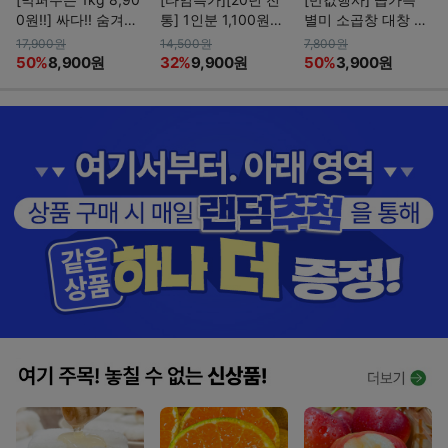
0원!!] 싸다!! 숨겨놓
통] 1인분 1,100원꼴!
별미 소곱창 대창 막
고 먹는 한돈 뒷고기
생면 군산 메밀 소바
창 특양 염통
17,900원
14,500원
7,800원
(무료배송)
50%
8,900원
32%
9,900원
50%
3,900원