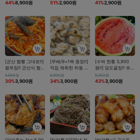
홍열무/백열무 물김
창,닭고기,소고기)
44%
8,900원
51%
2,900원
41%
2,900원
치
[군산 짬뽕 그대로!!]
[무배/9+1팩 증정!!]
[수박 한통 3,900
왕푸짐!! 군산식 짬뽕
직접 채취한 하동 섬
원!!] 당도끝장!! 유명
해장탕
진강 재첩국&고창
산지 꿀수박!!
5,600원
5,900원
6,900원
통통 바지락국
30%
3,900원
34%
3,900원
43%
3,900원
[막퍼주는 1kg 8,90
[타임특가][20년 전
[반값행사] 곱가득