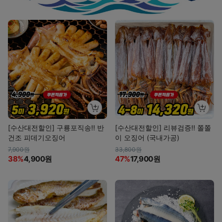
[수산대전할인] 구룡포직송!! 반
[수산대전할인] 리뷰검증!! 쫄쫄
건조 피데기오징어
이 오징어 (국내가공)
7,900원
33,800원
38%
4,900원
47%
17,900원