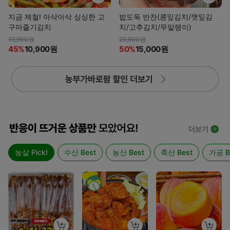
지금 제철! 아삭아삭 싱싱한 고
밥도둑 반찬(콩잎김치/깻잎김
구마줄기김치
치/고추김치/무말랭이)
19,900원
29,900원
45%
10,900원
50%
15,000원
농살 Pick!
수산 Best
농산 Best
축산 Best
가공 B