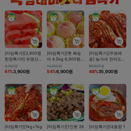
[타임특가][3,900원
[타임특가][햇 복숭
[타임특가][무료배
한정특가!!] 유명산
아 4.5kg 6,900원]
송] 농가네 전라도
지 고당도 꿀수박 한
첫 수확! 달콤! 경북
재래식 포기 김치 10
9,900원
14,900원
68,800원
통
햇복숭아(직송특가)
kg
61%
3,900원
54%
6,900원
48%
35,900원
[타임특가][1kg+1kg
[타임특가][1인분 29
[타임특가][대용량 1