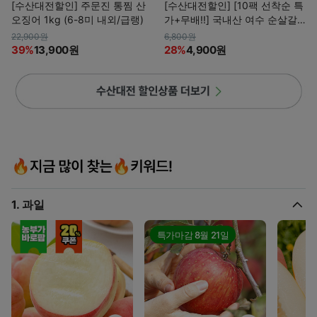
[수산대전할인] 주문진 통찜 산
[수산대전할인] [10팩 선착순 특
오징어 1kg (6-8미 내외/급랭)
가+무배!!] 국내산 여수 순살갈
치
22,900원
6,800원
39%
13,900원
28%
4,900원
1. 과일
특가마감
8월 21일