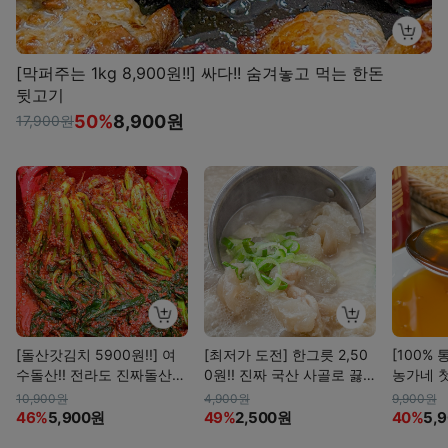
[막퍼주는 1kg 8,900원!!] 싸다!! 숨겨놓고 먹는 한돈
뒷고기
50%
8,900원
17,900원
[돌산갓김치 5900원!!] 여
[최저가 도전] 한그릇 2,50
[100% 
수돌산!! 전라도 진짜돌산갓
0원!! 진짜 국산 사골로 끓
농가네 
김치
인 보양도가니탕
름 350m
10,900원
4,900원
9,900원
46%
5,900원
49%
2,500원
40%
5,