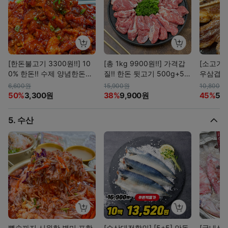
[한돈불고기 3300원!!] 10
[총 1kg 9900원!!] 가격갑
[소고기 2
0% 한돈!! 수제 양념한돈불
질!! 한돈 뒷고기 500g+50
우삼겹 &
고기 2종 (고추장/간장)
0g (냉장)
(골라담기
6,600원
15,900원
10,800원
50%
3,300원
38%
9,900원
45%
5,
5. 수산
뼛속까지 시원한 별미 포항
[수산대전할인] [5+5] 안동
[국내산1