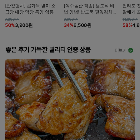
[반값행사] 곱가득 별미 소
[여수돌산 직송] 남도식 비
전라도 전
곱창 대창 막창 특양 염통
법 양념! 밥도둑 깻잎김치 /
알배기 
오이부추김치
kg
7,800원
9,900원
11,800원
50%
3,900원
34%
6,500원
58%
4,