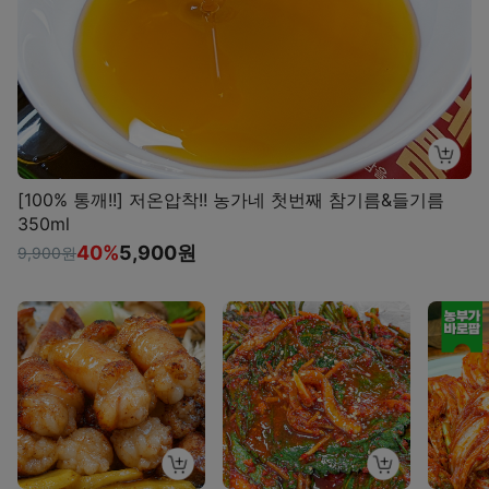
[100% 통깨!!] 저온압착!! 농가네 첫번째 참기름&들기름
350ml
40%
5,900원
9,900원