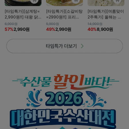
[타임특가][삼계탕=
[타임특가][소갈비탕
[타임특가][여름맞이
2,990원!!] 대왕 닭
=2990원!!] 프리미
2주특가] 올해는 콩
다리가 2개!! 통투다
엄 LA갈비 부위!! 소
국수! 1인분 최대 19
6,900원
5,900원
14,900원
리 한방삼계탕
갈비탕 2종(뼈/순살)
90원! 서리태 콩국수
57%
2,990원
49%
2,990원
40%
8,900원
(무료배송)