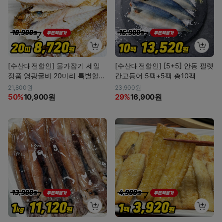
[수산대전할인] 물가잡기 세일
[수산대전할인] [5+5] 안동 필렛
정품 영광굴비 20마리 특별할
간고등어 5팩+5팩 총10팩
인!
21,800원
23,900원
50%
10,900원
29%
16,900원