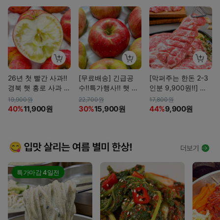
26년 첫 빨간 사과!!
[무료배송] 긴급공
[막퍼주는 한돈 2-3
경북 햇 홍로 사과 2.
수!!특가행사!! 햇 홍
인분 9,900원!!] 도
5kg/5kg
로사과 3kg/4kg (가
깨비도 홀리는!! 한돈
19,900원
22,700원
17,800원
정용)
냉장 도깨비살
40%
11,900원
30%
15,900원
44%
9,900원
특가마감
4일전