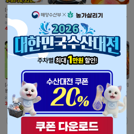
[수산대전할인] 리뷰
[타임특가][말복특가
[황도 덤증정 특가]
검증!! 쫄쫄이 오징어
7900원!!] 2-3인분
고당도 과즙가득! 황
(국내가공)
춘천할매 시골 닭볶
금도(의성직송)
33,800원
15,900원
22,900원
음탕 (1.1kg 내외)
47%
17,900원
50%
7,900원
24%
17,300원
[시즌 한정] 1kg 5천
[여수돌산 직송] 남
[한정수량 1500개!!]
원대! 꿀과즙! 의성
도식 비법 양념! 밥도
전통 여수 돌산 고들
옥자두 (산지 직송)
둑 깻잎김치 / 오이
빼기 김치 1kg
27,900원
9,900원
17,900원
부추김치
30%
19,500원
34%
6,500원
45%
9,900원