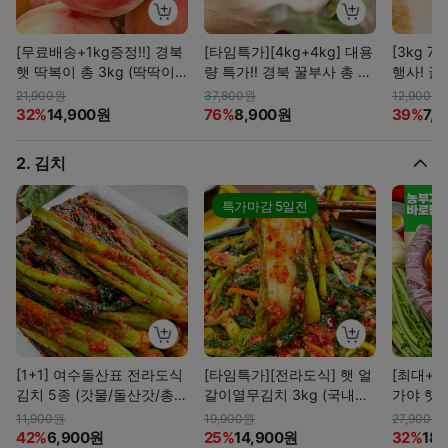
[무료배송+1kg증정!!] 경북
[타임특가][4kg+4kg] 대용
[3kg 7
햇 딱복이 총 3kg (딱딱이
량 특가!! 경북 꿀부사 총 8k
행사! 꿀
백도복숭아)
g (못난이/정품)
외!
21,900원
37,800원
12,900원
32%
14,900원
76%
8,900원
39%
7,
2. 김치
특가마감
5일전
[1+1] 여수돌산표 전라도식
[타임특가][전라도식] 햇 얼
[최대+1k
김치 5종 (갓물/돌산갓/총
갈이열무김치 3kg (국내산
가야 햇
각/열무/쪽파)
열무, 얼갈이 100%)
11,900원
19,900원
27,900원
42%
6,900원
25%
14,900원
32%
18