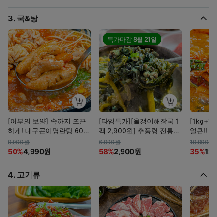
3. 국&탕
특가마감
8월 21일
[어부의 보양] 속까지 뜨끈
[타임특가][올갱이해장국 1
[1kg+1
하게! 대구곤이명란탕 600
팩 2,900원] 추풍령 전통방
얼큰!! 
g
식 진한맛!
2팩
9,900원
6,900원
19,900원
50%
4,990원
58%
2,900원
35%
12
4. 고기류