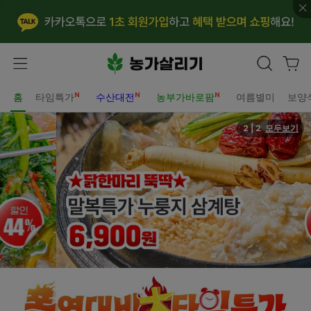
홈
타임특가
수산대전
농부가바로팜
여름별미
보양
2
|
2
모두보기