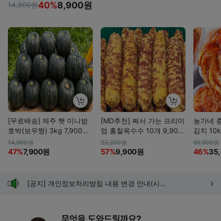
40%
8,900원
14,900원
[무료배송] 제주 햇 미니밤
[MD추천] 쪄서 가는 프리미
농가네 
호박(보우짱) 3kg 7,900
엄 홍찰옥수수 10개 9,900
김치 10k
원!!
원!! (무료배송)
14,900원
23,200원
66,900원
47%
7,900원
57%
9,900원
46%
35
[공지] 개인정보처리방침 내용 변경 안내(시행일 : 25년 12월 4일)