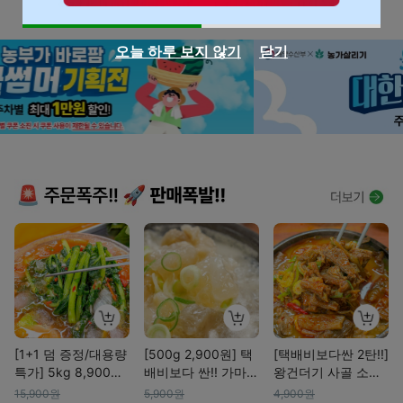
오늘 하루 보지 않기
닫기
[1+1 덤 증정/대용량
[500g 2,900원] 택
[택배비보다싼 2탄!!]
특가] 5kg 8,900
배비보다 싼!! 가마솥
왕건더기 사골 소고
원!! 햇 여린 아삭이
사골 도가니탕 3종
기보신탕 외 3종(곱
15,900원
5,900원
4,900원