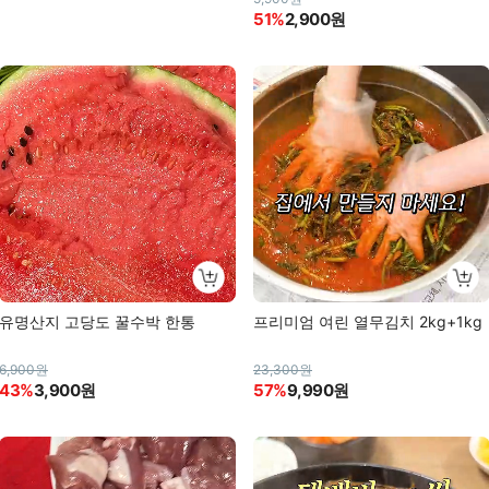
51%
2,900원
유명산지 고당도 꿀수박 한통
프리미엄 여린 열무김치 2kg+1kg
6,900원
23,300원
43%
3,900원
57%
9,990원