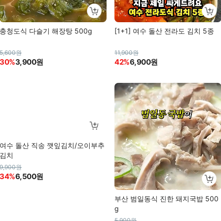
충청도식 다슬기 해장탕 500g
[1+1] 여수 돌산 전라도 김치 5종
5,600원
11,900원
30%
3,900원
42%
6,900원
여수 돌산 직송 깻잎김치/오이부추
김치
9,900원
34%
6,500원
부산 범일동식 진한 돼지국밥 500
g
5,900원