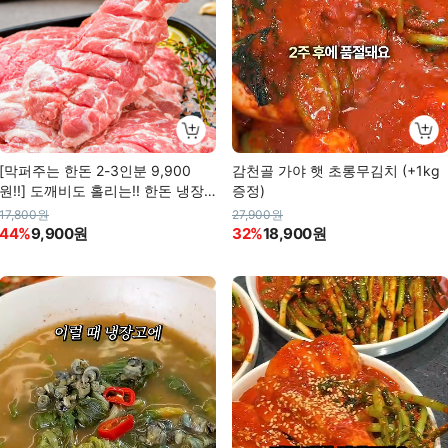
[막퍼주는 한돈 2-3인분 9,900
감천골 가야 햇 초롱무김치 (+1kg
원!!] 도깨비도 홀리는!! 한돈 냉장
증정)
도깨비살
17,800원
27,900원
44%
9,900원
32%
18,900원