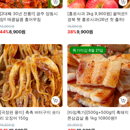
[2대째 30년 전통!!] 광주 양동시
[홍로사과 2kg 9,900원] 꿀먹은!!
장!! 매콤달콤 홍어무침
경북 햇 홍로사과(26년 첫 출하)
15,900원
15,900원
44%
8,900원
38%
9,900원
특가마감
8월 21일
[극장판 풍미] 촉촉 버터구이 숏다
[타임특가][500g+500g!!] 흑돼지
리 오징어 150g
쫀삼겹살 총 1kg 10900원!!
16,500원
20,900원