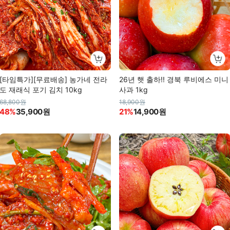
[타임특가][무료배송] 농가네 전라
26년 햇 출하!! 경북 루비에스 미니
도 재래식 포기 김치 10kg
사과 1kg
68,800원
18,900원
48%
35,900원
21%
14,900원