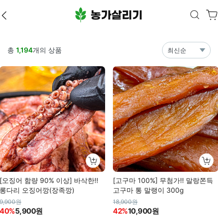
총
1,194
개의 상품
최신순
[오징어 함량 90% 이상] 바삭한!!
[고구마 100%] 무첨가!! 말랑쫀득
롱다리 오징어깡(장족깡)
고구마 통 말랭이 300g
9,900원
18,900원
40%
5,900원
42%
10,900원