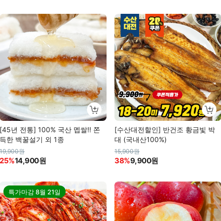
[45년 전통] 100% 국산 멥쌀!! 쫀
[수산대전할인] 반건조 황금빛 박
득한 백꿀설기 외 1종
대 (국내산100%)
19,900원
15,900원
25%
14,900원
38%
9,900원
특가마감
8월 21일