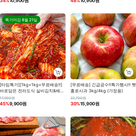
34%
10,900원
48%
10,900원
특가마감
8월 21일
[타임특가][1kg+1kg+무료배송!!]
[무료배송] 긴급공수!!특가행사!! 햇
바로담은 전라도식 실비김치&배추
홍로사과 3kg/4kg (가정용)
겉절이
17,900원
22,700원
45%
9,900원
30%
15,900원