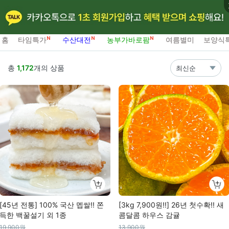
홈
타임특가
수산대전
농부가바로팜
여름별미
보양식
총
1,172
개의 상품
최신순
[45년 전통] 100% 국산 멥쌀!! 쫀
[3kg 7,900원!!] 26년 첫수확!! 새
득한 백꿀설기 외 1종
콤달콤 하우스 감귤
19,900원
13,900원