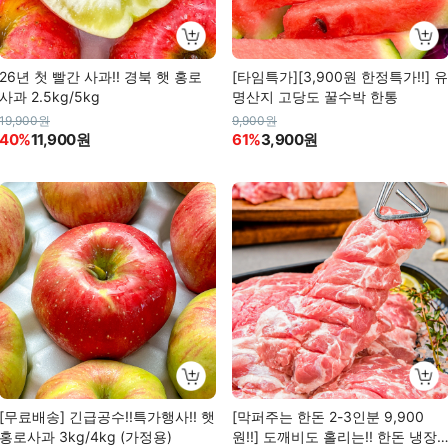
26년 첫 빨간 사과!! 경북 햇 홍로
[타임특가][3,900원 한정특가!!] 유
사과 2.5kg/5kg
명산지 고당도 꿀수박 한통
19,900원
9,900원
40%
11,900원
61%
3,900원
[무료배송] 긴급공수!!특가행사!! 햇
[막퍼주는 한돈 2-3인분 9,900
홍로사과 3kg/4kg (가정용)
원!!] 도깨비도 홀리는!! 한돈 냉장