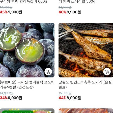
구이와 함께 간장쪽갈비 600g
리 함박 스테이크 500g
17,900원
14,900원
45%
9,900원
40%
8,900원
[무료배송] 국내산 썸머블랙 포도!!
강원도 반건조!! 촉촉 노가리 (손질
거봉&캠벨 (안전포장)
완료)
14,900원
15,800원
34%
9,900원
44%
8,900원