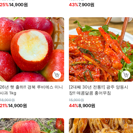
25%
14,900원
43%
7,900원
26년 햇 출하!! 경북 루비에스 미니
[2대째 30년 전통!!] 광주 양동시
사과 1kg
장!! 매콤달콤 홍어무침
18,900원
15,900원
21%
14,900원
44%
8,900원