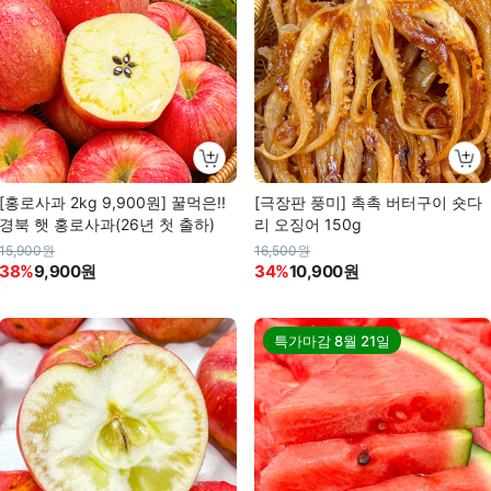
[홍로사과 2kg 9,900원] 꿀먹은!!
[극장판 풍미] 촉촉 버터구이 숏다
경북 햇 홍로사과(26년 첫 출하)
리 오징어 150g
15,900원
16,500원
38%
9,900원
34%
10,900원
특가마감
8월 21일