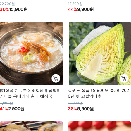
도깨비살
22,700원
17,800원
30%
15,900원
44%
9,900원
[해장국 한그릇 2,900원!!] 담백!!
강원도 정품!! 9,900원 특가!! 202
가마솥 용대리식 황태 해장국
6년 햇 고깔양배추
4,900원
15,900원
41%
2,900원
38%
9,900원