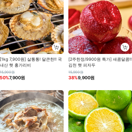
[1kg 7,900원] 살통통! 달큰한!! 국
[2주한정/9900원 특가] 새콤달콤!!
내산 햇 홍가리비
김천 햇 피자두
15,900원
15,900원
50%
7,900원
38%
9,900원