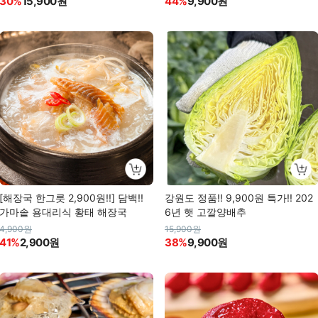
30%
15,900원
44%
9,900원
[해장국 한그릇 2,900원!!] 담백!!
강원도 정품!! 9,900원 특가!! 202
가마솥 용대리식 황태 해장국
6년 햇 고깔양배추
4,900원
15,900원
41%
2,900원
38%
9,900원