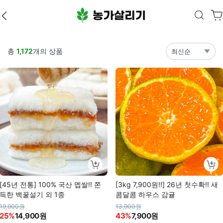
총
1,172
개의 상품
최신순
[45년 전통] 100% 국산 멥쌀!! 쫀
[3kg 7,900원!!] 26년 첫수확!! 새
득한 백꿀설기 외 1종
콤달콤 하우스 감귤
19,900원
13,900원
25%
14,900원
43%
7,900원