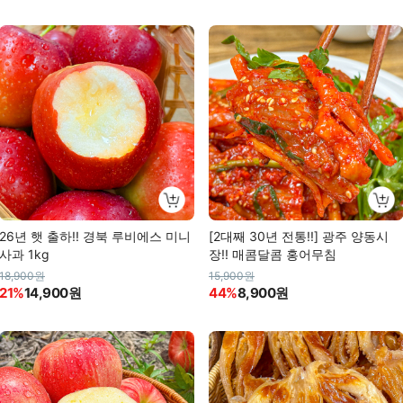
26년 햇 출하!! 경북 루비에스 미니
[2대째 30년 전통!!] 광주 양동시
사과 1kg
장!! 매콤달콤 홍어무침
18,900원
15,900원
21%
14,900원
44%
8,900원