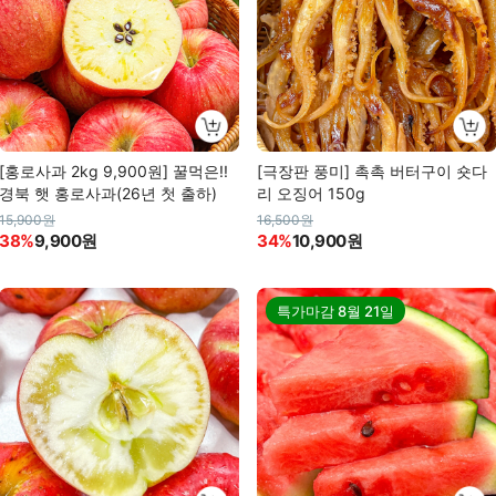
[홍로사과 2kg 9,900원] 꿀먹은!!
[극장판 풍미] 촉촉 버터구이 숏다
경북 햇 홍로사과(26년 첫 출하)
리 오징어 150g
15,900원
16,500원
38%
9,900원
34%
10,900원
특가마감
8월 21일