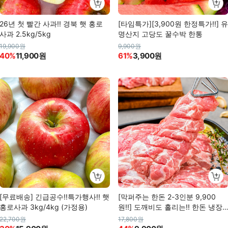
26년 첫 빨간 사과!! 경북 햇 홍로
[타임특가][3,900원 한정특가!!] 유
사과 2.5kg/5kg
명산지 고당도 꿀수박 한통
19,900원
9,900원
40%
11,900원
61%
3,900원
[무료배송] 긴급공수!!특가행사!! 햇
[막퍼주는 한돈 2-3인분 9,900
홍로사과 3kg/4kg (가정용)
원!!] 도깨비도 홀리는!! 한돈 냉장
도깨비살
22,700원
17,800원