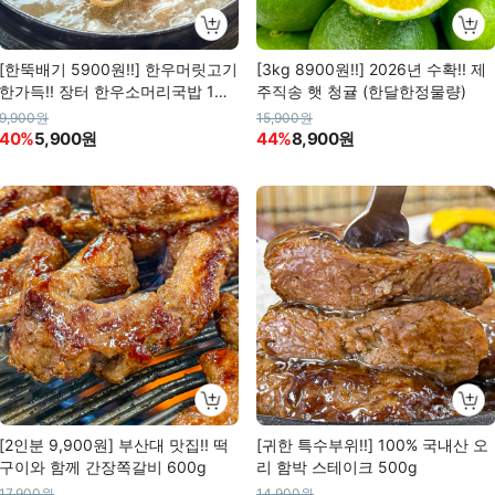
[한뚝배기 5900원!!] 한우머릿고기
[3kg 8900원!!] 2026년 수확!! 제
한가득!! 장터 한우소머리국밥 1인
주직송 햇 청귤 (한달한정물량)
분 (600g)
9,900원
15,900원
40%
5,900원
44%
8,900원
[2인분 9,900원] 부산대 맛집!! 떡
[귀한 특수부위!!] 100% 국내산 오
구이와 함께 간장쪽갈비 600g
리 함박 스테이크 500g
17,900원
14,900원