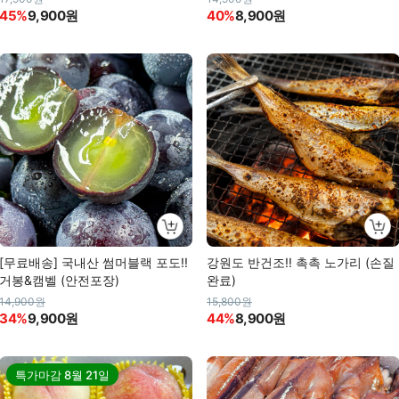
45%
9,900원
40%
8,900원
[무료배송] 국내산 썸머블랙 포도!!
강원도 반건조!! 촉촉 노가리 (손질
거봉&캠벨 (안전포장)
완료)
14,900원
15,800원
34%
9,900원
44%
8,900원
특가마감
8월 21일