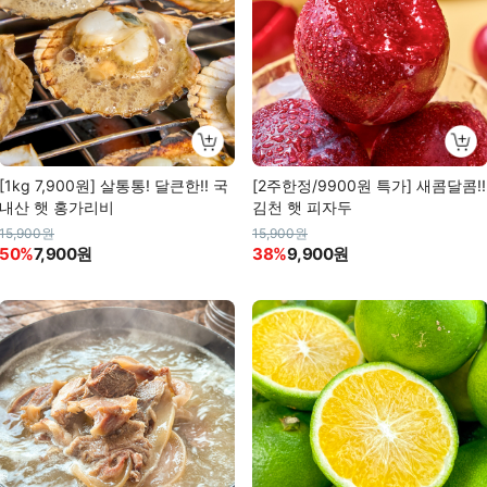
[1kg 7,900원] 살통통! 달큰한!! 국
[2주한정/9900원 특가] 새콤달콤!!
내산 햇 홍가리비
김천 햇 피자두
15,900원
15,900원
50%
7,900원
38%
9,900원