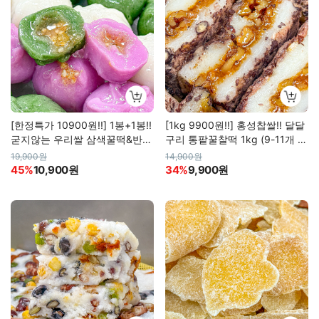
[한정특가 10900원!!] 1봉+1봉!!
[1kg 9900원!!] 홍성찹쌀!! 달달
굳지않는 우리쌀 삼색꿀떡&반달
구리 통팥꿀찰떡 1kg (9-11개 내
떡
외)
19,900원
14,900원
45%
10,900원
34%
9,900원