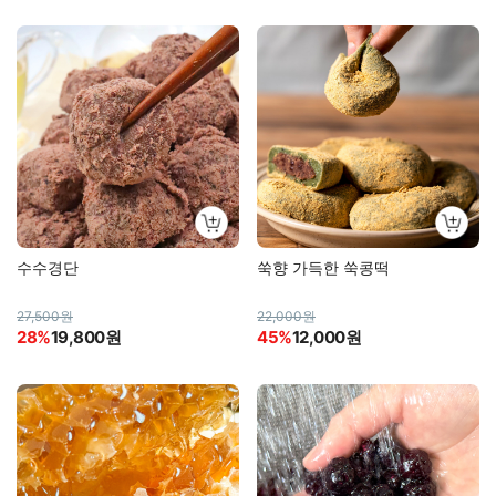
수수경단
쑥향 가득한 쑥콩떡
27,500원
22,000원
28%
19,800원
45%
12,000원