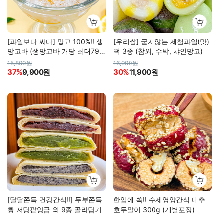
[과일보다 싸다] 망고 100%!! 생
[우리쌀] 굳지않는 제철과일(맛)
망고바 (생망고바 개당 최대790
떡 3종 (참외, 수박, 샤인망고)
원 할인!!)
15,800원
16,900원
37%
9,900원
30%
11,900원
[달달쫀득 건강간식!!] 두부쫀득
한입에 쏙!! 수제영양간식 대추
빵 저당팥앙금 외 9종 골라담기
호두말이 300g (개별포장)