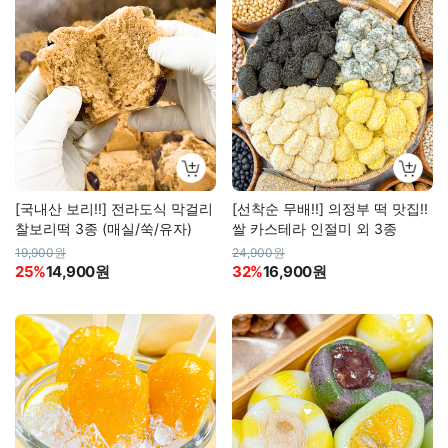
[국내산 보리!!] 전라도식 막걸리
[선착순 무배!!] 의정부 떡 맛집!!
찰보리떡 3종 (매실/쑥/유자)
쌀 카스테라 인절미 외 3종
19,900원
24,900원
25%
14,900원
32%
16,900원