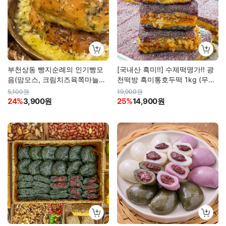
부천상동 빵지순례의 인기빵모
[국내산 흑미!!] 수제떡명가!! 광
음(맘모스, 크림치즈육쪽마늘빵,
천떡방 흑미통호두떡 1kg (무료
호두단팥빵, 우유소금빵)
배송)
5,100원
19,900원
24%
3,900원
25%
14,900원