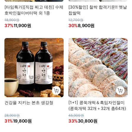
[타임특가][직접 찌고 데친] 수제
[30%할인] 찰싹 합격기운!! 옛날
호박인절미버터떡 외 1종
찹쌀떡
18,900원
12,700원
37%
11,900원
30%
8,900원
건강을 지키는 본초 생강청
[1+1] 콩쑥개떡＆흑임자인절미
(콩쑥개떡 32개＋32개 총64개)
28,900원
45,900원
31%
19,800원
33%
30,800원