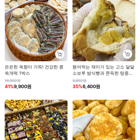
은은한 쑥향이 가득! 건강한 콩
뜯어먹는 재미가 있는 고소 달달
쑥개떡 1박스
소보루 밤식빵과 쫀득한 탕종식
빵
16,900원
9,800원
41%
9,900원
35%
6,400원