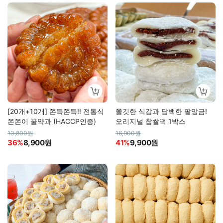
[20개+10개] 쫀득쫀득!! 전통식
쫄깃한 식감과 담백한 팥앙금!
쫀쫀이 꿀약과 (HACCP인증)
오리지널 찹쌀떡 1박스
13,800원
16,900원
36%
8,900원
41%
9,900원