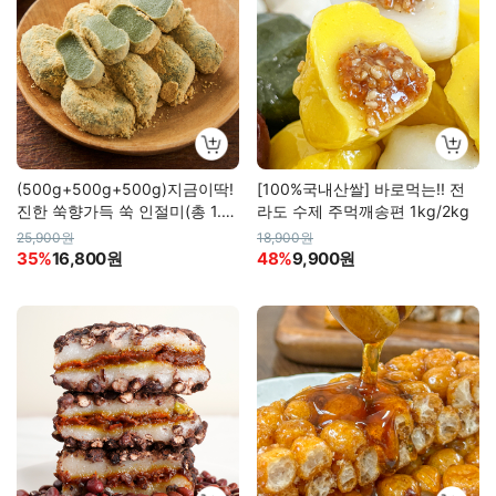
(500g+500g+500g)지금이딱!
[100%국내산쌀] 바로먹는!! 전
진한 쑥향가득 쑥 인절미(총 1.5
라도 수제 주먹깨송편 1kg/2kg
kg 합포장)
25,900원
18,900원
35%
16,800원
48%
9,900원