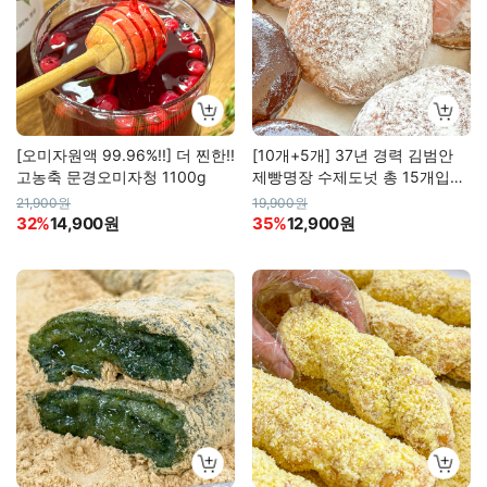
[오미자원액 99.96%!!] 더 찐한!!
[10개+5개] 37년 경력 김범안
고농축 문경오미자청 1100g
제빵명장 수제도넛 총 15개입
(하루 300개 한정)
21,900원
19,900원
32%
14,900원
35%
12,900원