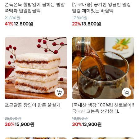
쫀득쫀득 찰밥알이 씹히는 밥알
[무료배송] 공기반 앙금반 말캉
쑥떡과 밥알찹쌀떡
말캉 재미있는 바람떡
21,800원
17,800원
41%
12,800원
22%
13,800원
포근달콤 장인이 만든 꿀설기
[국내산 생강 100%!!] 신토불이!!
국내산 고농축 생강청 1L
25,000원
19,900원
36%
15,900원
30%
13,900원