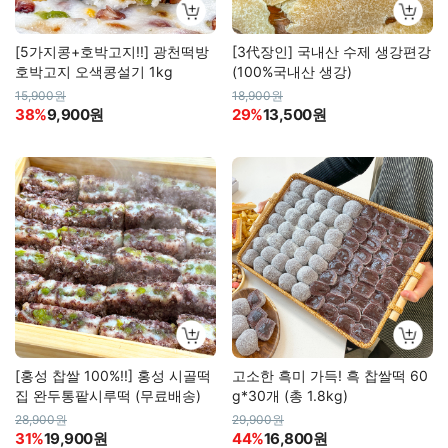
[5가지콩+호박고지!!] 광천떡방
[3代장인] 국내산 수제 생강편강
호박고지 오색콩설기 1kg
(100%국내산 생강)
15,900원
18,900원
38%
9,900원
29%
13,500원
[홍성 찹쌀 100%!!] 홍성 시골떡
고소한 흑미 가득! 흑 찹쌀떡 60
집 완두통팥시루떡 (무료배송)
g*30개 (총 1.8kg)
28,900원
29,900원
31%
19,900원
44%
16,800원