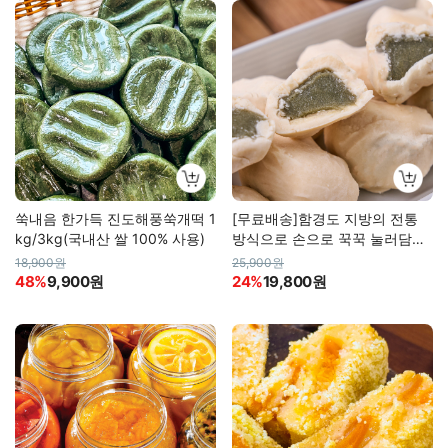
쑥내음 한가득 진도해풍쑥개떡 1
[무료배송]함경도 지방의 전통
kg/3kg(국내산 쌀 100% 사용)
방식으로 손으로 꾹꾹 눌러담은
이북식 인절미
18,900원
25,900원
48%
9,900원
24%
19,800원