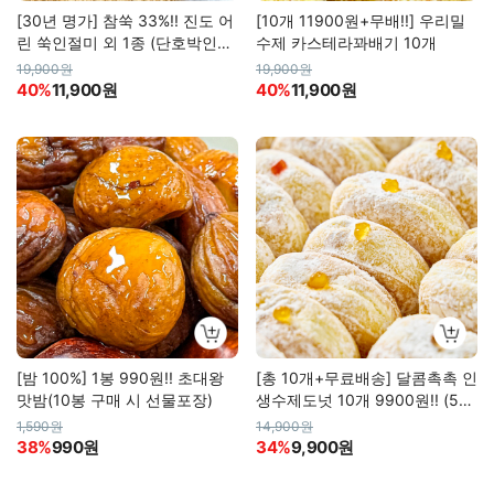
[30년 명가] 참쑥 33%!! 진도 어
[10개 11900원+무배!!] 우리밀
린 쑥인절미 외 1종 (단호박인절
수제 카스테라꽈배기 10개
미)
19,900원
19,900원
40%
11,900원
40%
11,900원
[밤 100%] 1봉 990원!! 초대왕
[총 10개+무료배송] 달콤촉촉 인
맛밤(10봉 구매 시 선물포장)
생수제도넛 10개 9900원!! (5가
지맛)
1,590원
14,900원
38%
990원
34%
9,900원