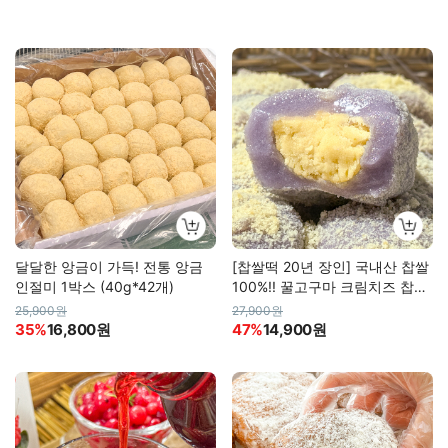
달달한 앙금이 가득! 전통 앙금
[찹쌀떡 20년 장인] 국내산 찹쌀
인절미 1박스 (40g*42개)
100%!! 꿀고구마 크림치즈 찹쌀
떡 외 1종
25,900원
27,900원
35%
16,800원
47%
14,900원