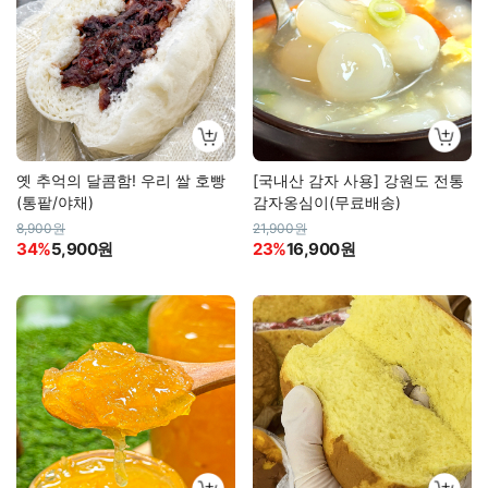
옛 추억의 달콤함! 우리 쌀 호빵
[국내산 감자 사용] 강원도 전통
(통팥/야채)
감자옹심이(무료배송)
8,900원
21,900원
34%
5,900원
23%
16,900원