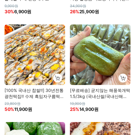
100%)
9,900원
34,900원
30%
6,900원
26%
25,900원
[100% 국내산 찹쌀!!] 30년전통
[무료배송] 굳지않는 해풍쑥개떡
광천떡집!! 수제 흑임자구름떡
1.5/3kg (국내산쌀/국내산해풍
(당일생산)
쑥100% 사용)
23,800원
19,900원
50%
11,900원
25%
14,900원