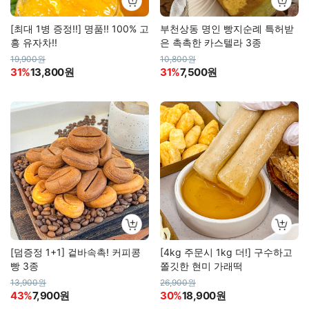
[최대 1병 증정!!] 명품!! 100% 고
부천상동 명인 빵지순례 특허받
흥 유자차!!
은 촉촉한 카스텔라 3종
19,900원
10,800원
31%
13,800원
31%
7,500원
[덤증정 1+1] 겉바속촉! 커피콩
[4kg 주문시 1kg 더!] 구수하고
빵 3종
쫄깃한 현미 가래떡
13,900원
26,900원
43%
7,900원
30%
18,900원