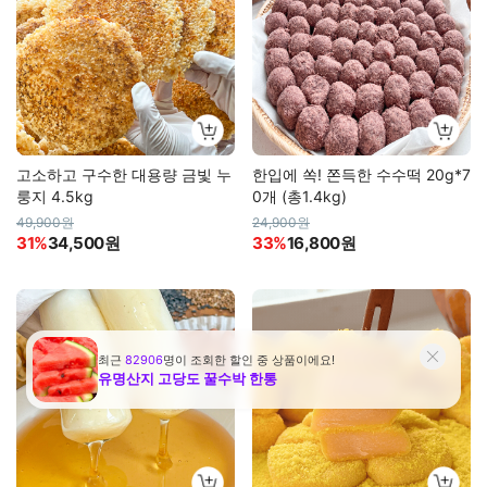
고소하고 구수한 대용량 금빛 누
한입에 쏙! 쫀득한 수수떡 20g*7
룽지 4.5kg
0개 (총1.4kg)
49,900원
24,900원
31%
34,500원
33%
16,800원