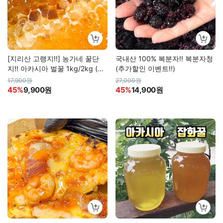
[지리산 고랭지!!] 농가네 꿀단
국내산 100% 복분자!! 복분자청
지!! 아카시아 벌꿀 1kg/2kg (사
(추가할인 이벤트!!)
양꿀)
17,900원
27,000원
45%
9,900원
45%
14,900원