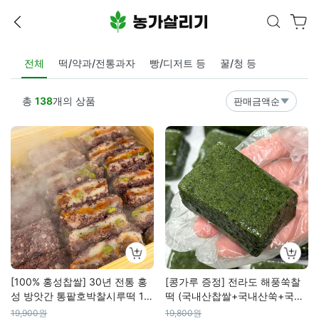
전체
떡/약과/전통과자
빵/디저트 등
꿀/청 등
총
138
개의 상품
판매금액순
[100% 홍성찹쌀] 30년 전통 홍
[콩가루 증정] 전라도 해풍쑥찰
성 방앗간 통팥호박찰시루떡 1k
떡 (국내산찹쌀+국내산쑥+국내
g
산천일염)
19,900원
19,800원