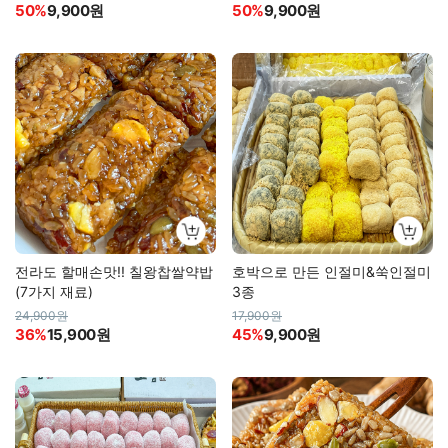
50%
9,900원
50%
9,900원
전라도 할매손맛!! 칠왕찹쌀약밥
호박으로 만든 인절미&쑥인절미
(7가지 재료)
3종
24,900원
17,900원
36%
15,900원
45%
9,900원