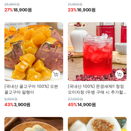
g×30)
25,900원
21,900원
27%
18,900원
23%
16,900원
[국내산 꿀고구마 100%] 오븐
[국내산 100%] 문경새재!! 청정
꿀고구마 말랭이
오미자청 (두병 구매 시 추가할
인!!)
6,900원
27,000원
43%
3,900원
45%
14,900원