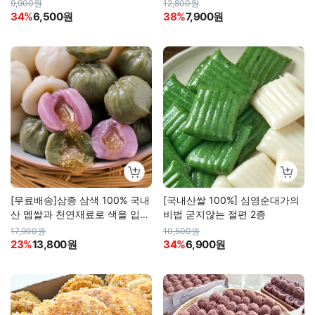
9,900원
12,800원
34%
6,500원
38%
7,900원
[무료배송]삼종 삼색 100% 국내
[국내산쌀 100%] 심영순대가의
산 멥쌀과 천연재료로 색을 입힌
비법 굳지않는 절편 2종
모둠 꿀떡
17,900원
10,500원
23%
13,800원
34%
6,900원