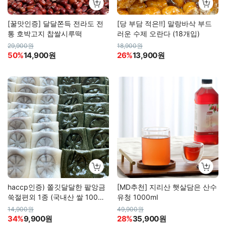
[꿀맛인증] 달달쫀득 전라도 전
[당 부담 적은!!] 말랑바삭 부드
통 호박고지 찹쌀시루떡
러운 수제 오란다 (18개입)
29,900원
18,900원
50%
14,900원
26%
13,900원
haccp인증) 쫄깃달달한 팥앙금
[MD추천] 지리산 햇살담은 산수
쑥절편외 1종 (국내산 쌀 100%
유청 1000ml
사용)
14,900원
49,900원
34%
9,900원
28%
35,900원