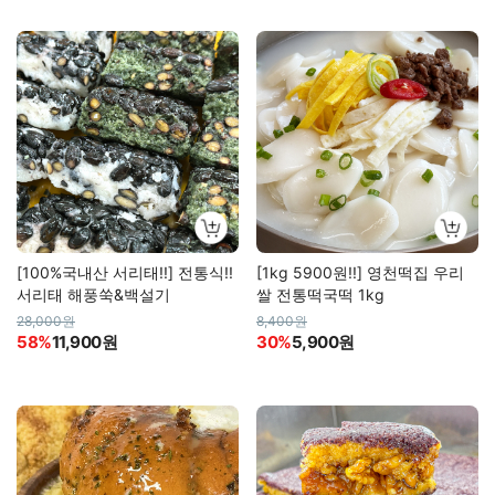
[100%국내산 서리태!!] 전통식!!
[1kg 5900원!!] 영천떡집 우리
서리태 해풍쑥&백설기
쌀 전통떡국떡 1kg
28,000원
8,400원
58%
11,900원
30%
5,900원