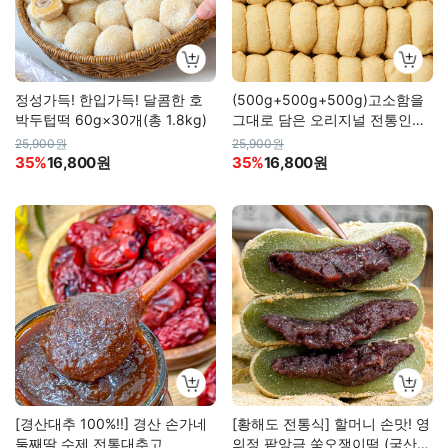
정성가득! 한입가득! 달콤한 호
(500g+500g+500g)고소함을
박두텁떡 60g×30개(총 1.8kg)
그대로 담은 오리지널 전통인절
미(총 1.5kg 합포장)
25,900원
25,900원
35%
16,800원
35%
16,800원
[경산대추 100%!!] 경산 손가네
[황해도 전통식] 할머니 손맛! 영
둘째딸 수제 전통대추고
의정 팥앙금 쑥오쟁이떡 (국산쌀