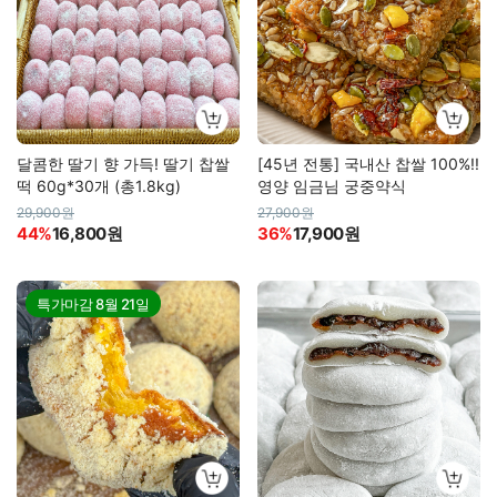
달콤한 딸기 향 가득! 딸기 찹쌀
[45년 전통] 국내산 찹쌀 100%!!
떡 60g*30개 (총1.8kg)
영양 임금님 궁중약식
29,900원
27,900원
44%
16,800원
36%
17,900원
특가마감
8월 21일