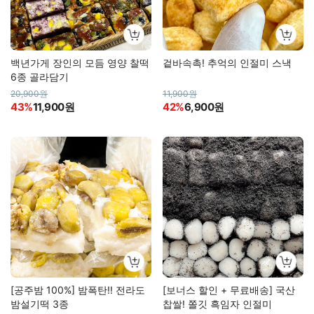
백년가게 장인의 모듬 영양 찰떡
겉바속촉! 추억의 인절미 스낵
6종 골라담기
20,900원
11,900원
43%
11,900원
42%
6,900원
[공주밤 100%] 밤폭탄!! 전라도
[보너스 할인 + 무료배송] 국산
밤설기떡 3종
찹쌀! 쫄깃 흑임자 인절미