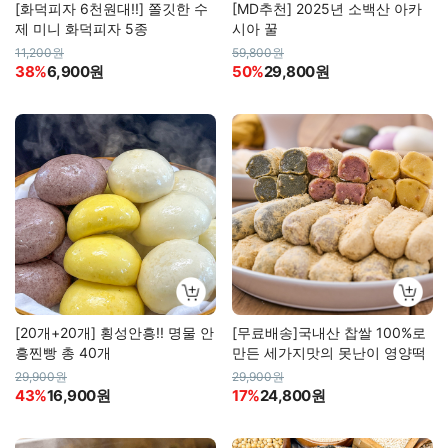
[화덕피자 6천원대!!] 쫄깃한 수
[MD추천] 2025년 소백산 아카
제 미니 화덕피자 5종
시아 꿀
11,200원
59,800원
38%
6,900원
50%
29,800원
[20개+20개] 횡성안흥!! 명물 안
[무료배송]국내산 찹쌀 100%로
흥찐빵 총 40개
만든 세가지맛의 못난이 영양떡
29,900원
29,900원
43%
16,900원
17%
24,800원